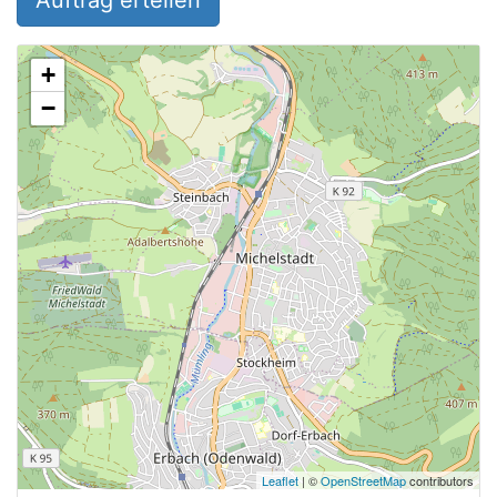
Auftrag erteilen
+
−
Leaflet
| ©
OpenStreetMap
contributors