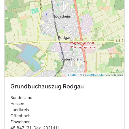
Leaflet
| ©
OpenStreetMap
contributors
Grundbuchauszug
Rodgau
Bundesland
Hessen
Landkreis
Offenbach
Einwohner
45.847 (31. Dez. 2021)[1]