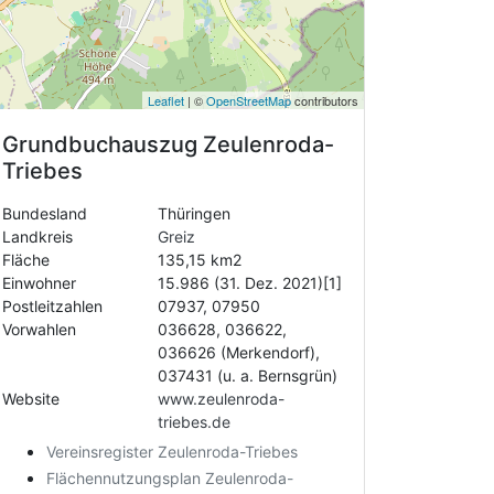
Leaflet
| ©
OpenStreetMap
contributors
Grundbuchauszug
Zeulenroda-
Triebes
Bundesland
Thüringen
Landkreis
Greiz
Fläche
135,15 km2
Einwohner
15.986 (31. Dez. 2021)[1]
Postleitzahlen
07937, 07950
Vorwahlen
036628, 036622,
036626 (Merkendorf),
037431 (u. a. Bernsgrün)
Website
www.zeulenroda-
triebes.de
Vereinsregister Zeulenroda-Triebes
Flächennutzungsplan Zeulenroda-