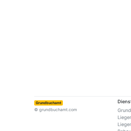
Diens
Grundbuchamt
© grundbuchamt.com
Grund
Liege
Liege