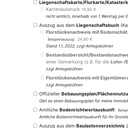
Liegenschaftskarte/Flurkarte/Katasterk
Kartenausdruck
19,80 €
nicht amtlich, innerhalb von 1 Werktag per 
Auszug aus dem
Liegenschaftsbuch
(Ka
Flurstücksnachweis mit Bodenschä
24,80 €
Beispielsauszug
Stand 1.1,.2022, zzgl Amtsgebühren
Bestandsübersicht/Bestandsnachwe
einer Gemarkung (z.B. für die
Lohn-/
zzgl Amtsgebühren
Flurstücksnachweis mit Eigentüme
zzgl Amtsgebühren
Offizieller
Bebauungsplan/Flächennutz
Gibt es einen Bebauungsplan für meine Immobil
Amtliche
Bodenrichtwertauskunft
Beisp
Amtliche Bodenrichtwertauskunft für Ihr Grun
Auszug aus dem
Baulastenverzeichnis