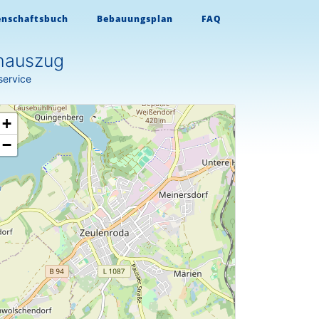
enschaftsbuch
Bebauungsplan
FAQ
hauszug
service
+
−