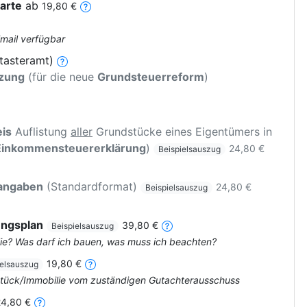
arte
ab
19,80 €
Email verfügbar
tasteramt)
tzung
(für die neue
Grundsteuerreform
)
is
Auflistung
aller
Grundstücke eines Eigentümers in
Einkommensteuererklärung
)
24,80 €
Beispielsauszug
rangaben
(Standardformat)
24,80 €
Beispielsauszug
ungsplan
39,80 €
Beispielsauszug
ie? Was darf ich bauen, was muss ich beachten?
19,80 €
ielsauszug
dstück/Immobilie vom zuständigen Gutachterausschuss
24,80 €