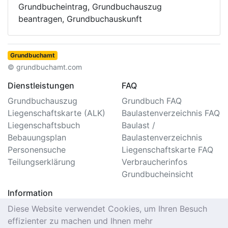
Grundbucheintrag, Grundbuchauszug
beantragen, Grundbuchauskunft
Grundbuchamt
© grundbuchamt.com
Dienstleistungen
FAQ
Grundbuchauszug
Grundbuch FAQ
Liegenschaftskarte (ALK)
Baulastenverzeichnis FAQ
Liegenschaftsbuch
Baulast /
Bebauungsplan
Baulastenverzeichnis
Personensuche
Liegenschaftskarte FAQ
Teilungserklärung
Verbraucherinfos
Grundbucheinsicht
Information
Impressum/Kontakt
Diese Website verwendet Cookies, um Ihren Besuch
Datenschutzerklärung
effizienter zu machen und Ihnen mehr