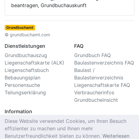
beantragen, Grundbuchauskunft
Grundbuchamt
© grundbuchamt.com
Dienstleistungen
FAQ
Grundbuchauszug
Grundbuch FAQ
Liegenschaftskarte (ALK)
Baulastenverzeichnis FAQ
Liegenschaftsbuch
Baulast /
Bebauungsplan
Baulastenverzeichnis
Personensuche
Liegenschaftskarte FAQ
Teilungserklärung
Verbraucherinfos
Grundbucheinsicht
Information
Impressum/Kontakt
Diese Website verwendet Cookies, um Ihren Besuch
Datenschutzerklärung
effizienter zu machen und Ihnen mehr
Nutzungsbedingungen
Benutzerfreundlichkeit bieten zu können.
Weiterlesen