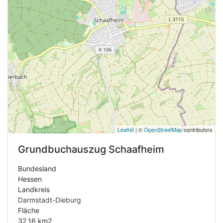
Leaflet
| ©
OpenStreetMap
contributors
Grundbuchauszug
Schaafheim
Bundesland
Hessen
Landkreis
Darmstadt-Dieburg
Fläche
32,16 km2