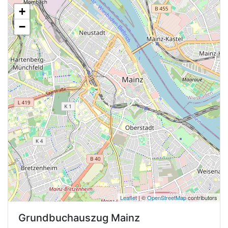
+
−
Leaflet
| ©
OpenStreetMap
contributors
Grundbuchauszug
Mainz