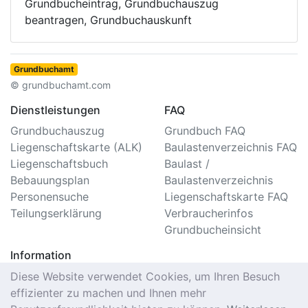
Grundbucheintrag, Grundbuchauszug
beantragen, Grundbuchauskunft
Grundbuchamt
© grundbuchamt.com
Dienstleistungen
FAQ
Grundbuchauszug
Grundbuch FAQ
Liegenschaftskarte (ALK)
Baulastenverzeichnis FAQ
Liegenschaftsbuch
Baulast /
Bebauungsplan
Baulastenverzeichnis
Personensuche
Liegenschaftskarte FAQ
Teilungserklärung
Verbraucherinfos
Grundbucheinsicht
Information
Impressum/Kontakt
Diese Website verwendet Cookies, um Ihren Besuch
Datenschutzerklärung
effizienter zu machen und Ihnen mehr