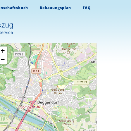
enschaftsbuch
Bebauungsplan
FAQ
szug
service
+
−