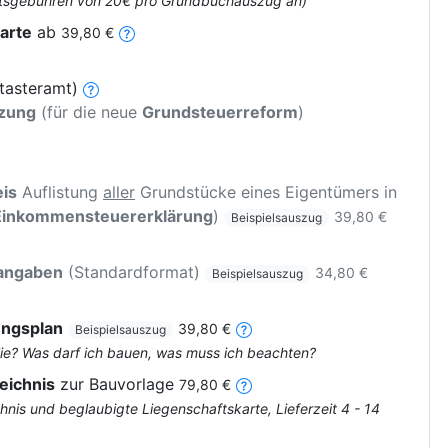
 Amtsgebühren von 20€ pro Grundbuchauszug an)
arte
ab
39,80 €
tasteramt)
tzung
(für die neue
Grundsteuerreform
)
is
Auflistung
aller
Grundstücke eines Eigentümers in
Einkommensteuererklärung
)
39,80 €
Beispielsauszug
rangaben
(Standardformat)
34,80 €
Beispielsauszug
ungsplan
39,80 €
Beispielsauszug
ie? Was darf ich bauen, was muss ich beachten?
eichnis
zur Bauvorlage
79,80 €
nis und beglaubigte Liegenschaftskarte, Lieferzeit 4 - 14