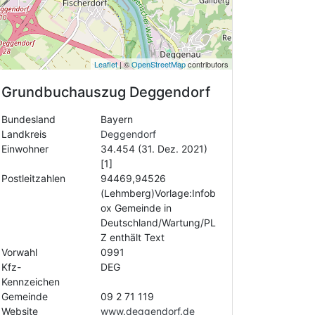
Leaflet
| ©
OpenStreetMap
contributors
Grundbuchauszug
Deggendorf
Bundesland
Bayern
Landkreis
Deggendorf
Einwohner
34.454 (31. Dez. 2021)
[1]
Postleitzahlen
94469,94526
(Lehmberg)Vorlage:Infob
ox Gemeinde in
Deutschland/Wartung/PL
Z enthält Text
Vorwahl
0991
Kfz-
DEG
Kennzeichen
Gemeinde
09 2 71 119
Website
www.deggendorf.de