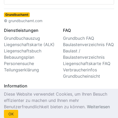
Grundbuchamt
© grundbuchamt.com
Dienstleistungen
FAQ
Grundbuchauszug
Grundbuch FAQ
Liegenschaftskarte (ALK)
Baulastenverzeichnis FAQ
Liegenschaftsbuch
Baulast /
Bebauungsplan
Baulastenverzeichnis
Personensuche
Liegenschaftskarte FAQ
Teilungserklärung
Verbraucherinfos
Grundbucheinsicht
Information
Impressum/Kontakt
Diese Website verwendet Cookies, um Ihren Besuch
Datenschutzerklärung
effizienter zu machen und Ihnen mehr
Nutzungsbedingungen
Benutzerfreundlichkeit bieten zu können.
Weiterlesen
Seitenverzeichnis
OK