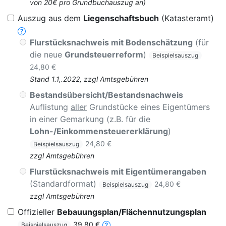
von 20€ pro Grundbuchauszug an)
Auszug aus dem
Liegenschaftsbuch
(Katasteramt)
Flurstücksnachweis mit Bodenschätzung
(für
die neue
Grundsteuerreform
)
Beispielsauszug
24,80 €
Stand 1.1,.2022, zzgl Amtsgebühren
Bestandsübersicht/Bestandsnachweis
Auflistung
aller
Grundstücke eines Eigentümers
in einer Gemarkung (z.B. für die
Lohn-/Einkommensteuererklärung
)
24,80 €
Beispielsauszug
zzgl Amtsgebühren
Flurstücksnachweis mit Eigentümerangaben
(Standardformat)
24,80 €
Beispielsauszug
zzgl Amtsgebühren
Offizieller
Bebauungsplan/Flächennutzungsplan
39,80 €
Beispielsauszug