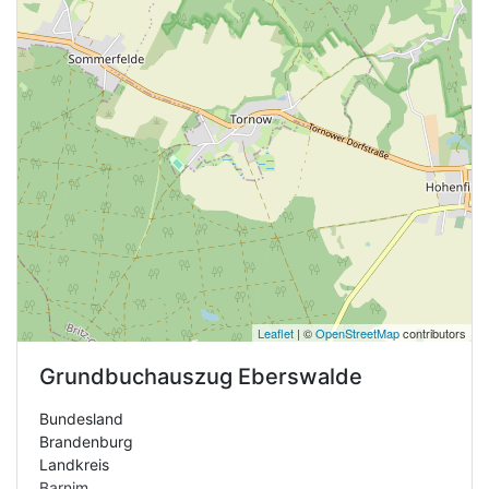
Leaflet
| ©
OpenStreetMap
contributors
Grundbuchauszug
Eberswalde
Bundesland
Brandenburg
Landkreis
Barnim