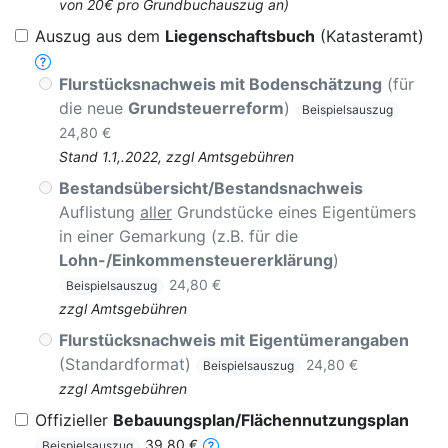
von 20€ pro Grundbuchauszug an)
Auszug aus dem
Liegenschaftsbuch
(Katasteramt)
Flurstücksnachweis mit Bodenschätzung
(für
die neue
Grundsteuerreform
)
Beispielsauszug
24,80 €
Stand 1.1,.2022, zzgl Amtsgebühren
Bestandsübersicht/Bestandsnachweis
Auflistung
aller
Grundstücke eines Eigentümers
in einer Gemarkung (z.B. für die
Lohn-/Einkommensteuererklärung
)
24,80 €
Beispielsauszug
zzgl Amtsgebühren
Flurstücksnachweis mit Eigentümerangaben
(Standardformat)
24,80 €
Beispielsauszug
zzgl Amtsgebühren
Offizieller
Bebauungsplan/Flächennutzungsplan
39,80 €
Beispielsauszug