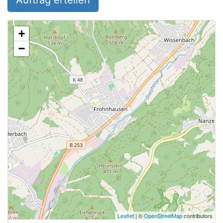
Auftrag erteilen
+
−
Leaflet
| ©
OpenStreetMap
contributors