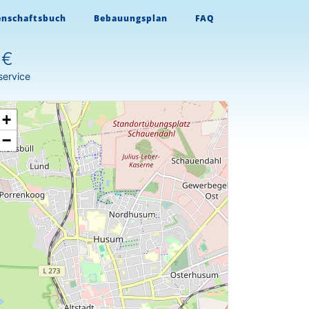
enschaftsbuch
Bebauungsplan
FAQ
 €
service
+
−