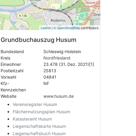
Leaflet
| ©
OpenStreetMap
contributors
Grundbuchauszug
Husum
Bundesland
Schleswig-Holstein
Kreis
Nordfriesland
Einwohner
23.478 (31. Dez. 2021)[1]
Postleitzahl
25813
Vorwahl
04841
Kfz-
NF
Kennzeichen
Website
www.husum.de
Vereinsregister Husum
Flächennutzungsplan Husum
Katasteramt Husum
Liegenschaftskarte Husum
Liegenschaftsbuch Husum