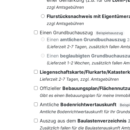
einer Gemarkung (z.B. für die
Lohn-/
zzgl Amtsgebühren
Flurstücksnachweis mit Eigentüme
zzgl Amtsgebühren
Einen Grundbuchauszug
Beispielsauszug
Einen
amtlichen Grundbuchauszug
2
(Lieferzeit 2-7 Tagen, zusätzlich fallen 
Einen
beglaubigten Grundbuchausz
(Lieferzeit 1-2 Wochen, zusätzlich fallen
Liegenschaftskarte/Flurkarte/Katasterk
Lieferzeit 2-7 Tagen, zzgl. Amtsgebühren
Offizieller
Bebauungsplan/Flächennutz
Gibt es einen Bebauungsplan für meine Immobil
Amtliche
Bodenrichtwertauskunft
Beisp
Amtliche Bodenrichtwertauskunft für Ihr Grun
Auszug aus dem
Baulastenverzeichnis
Zusätzlich fallen für die Baulastenauskunft Am