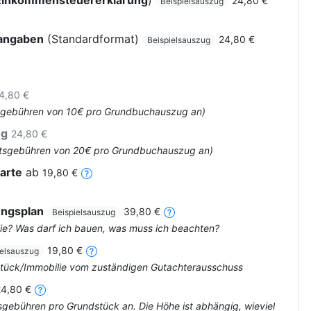
Einkommensteuererklärung
)
24,80 €
Beispielsauszug
rangaben
(Standardformat)
24,80 €
Beispielsauszug
4,80 €
Amtsgebühren von 10€ pro Grundbuchauszug an)
ug
24,80 €
 Amtsgebühren von 20€ pro Grundbuchauszug an)
arte
ab
19,80 €
ungsplan
39,80 €
Beispielsauszug
ie? Was darf ich bauen, was muss ich beachten?
19,80 €
ielsauszug
dstück/Immobilie vom zuständigen Gutachterausschuss
24,80 €
tsgebühren pro Grundstück an. Die Höhe ist abhängig, wieviel