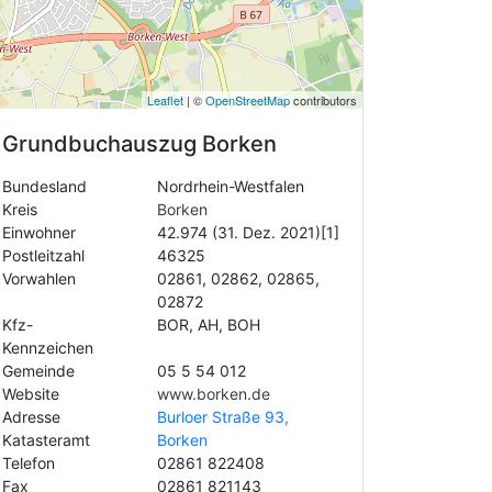
Leaflet
| ©
OpenStreetMap
contributors
Grundbuchauszug
Borken
Bundesland
Nordrhein-Westfalen
Kreis
Borken
Einwohner
42.974 (31. Dez. 2021)[1]
Postleitzahl
46325
Vorwahlen
02861, 02862, 02865,
02872
Kfz-
BOR, AH, BOH
Kennzeichen
Gemeinde
05 5 54 012
Website
www.borken.de
Adresse
Burloer Straße 93,
Katasteramt
Borken
Telefon
02861 822408
Fax
02861 821143