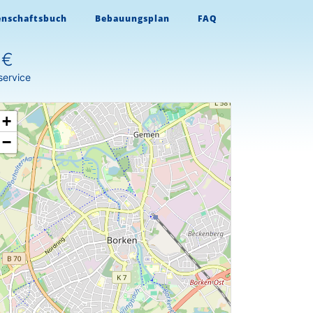
enschaftsbuch
Bebauungsplan
FAQ
 €
service
+
−