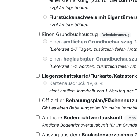
einer Gemarkung (z.B. für die
Lohn-/
zzgl Amtsgebühren
Flurstücksnachweis mit Eigentüme
zzgl Amtsgebühren
Einen Grundbuchauszug
Beispielsauszug
Einen
amtlichen Grundbuchauszug
2
(Lieferzeit 2-7 Tagen, zusätzlich fallen 
Einen
beglaubigten Grundbuchausz
(Lieferzeit 1-2 Wochen, zusätzlich fallen
Liegenschaftskarte/Flurkarte/Katasterk
Kartenausdruck
19,80 €
nicht amtlich, innerhalb von 1 Werktag per 
Offizieller
Bebauungsplan/Flächennutz
Gibt es einen Bebauungsplan für meine Immobil
Amtliche
Bodenrichtwertauskunft
Beisp
Amtliche Bodenrichtwertauskunft für Ihr Grun
Auszug aus dem
Baulastenverzeichnis