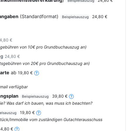
Einkommensteuererklärung
)
24,80 €
Beispielsauszug
rangaben
(Standardformat)
24,80 €
Beispielsauszug
4,80 €
Amtsgebühren von 10€ pro Grundbuchauszug an)
ug
24,80 €
 Amtsgebühren von 20€ pro Grundbuchauszug an)
arte
ab
19,80 €
Email verfügbar
ungsplan
39,80 €
Beispielsauszug
ie? Was darf ich bauen, was muss ich beachten?
19,80 €
ielsauszug
dstück/Immobilie vom zuständigen Gutachterausschuss
24,80 €