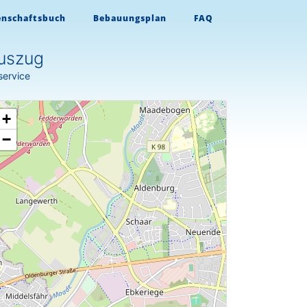
enschaftsbuch
Bebauungsplan
FAQ
uszug
service
+
−