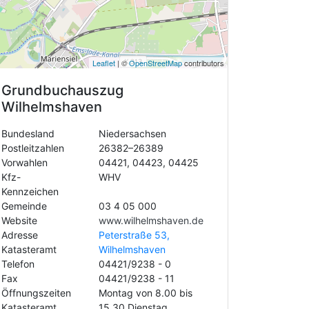
Leaflet
| ©
OpenStreetMap
contributors
Grundbuchauszug
Wilhelmshaven
Bundesland
Niedersachsen
Postleitzahlen
26382–26389
Vorwahlen
04421, 04423, 04425
Kfz-
WHV
Kennzeichen
Gemeinde
03 4 05 000
Website
www.wilhelmshaven.de
Adresse
Peterstraße 53,
Katasteramt
Wilhelmshaven
Telefon
04421/9238 - 0
Fax
04421/9238 - 11
Öffnungszeiten
Montag von 8.00 bis
Katasteramt
15.30 Dienstag