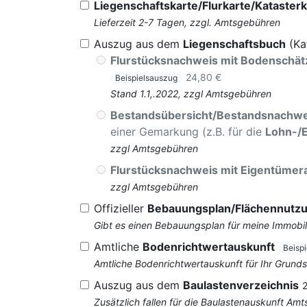
Liegenschaftskarte/Flurkarte/Katasterk
Lieferzeit 2-7 Tagen, zzgl. Amtsgebühren
Auszug aus dem
Liegenschaftsbuch
(Ka
Flurstücksnachweis mit Bodenschä
24,80 €
Beispielsauszug
Stand 1.1,.2022, zzgl Amtsgebühren
Bestandsübersicht/Bestandsnachwe
einer Gemarkung (z.B. für die
Lohn-/
zzgl Amtsgebühren
Flurstücksnachweis mit Eigentüme
zzgl Amtsgebühren
Offizieller
Bebauungsplan/Flächennutz
Gibt es einen Bebauungsplan für meine Immobil
Amtliche
Bodenrichtwertauskunft
Beisp
Amtliche Bodenrichtwertauskunft für Ihr Grun
Auszug aus dem
Baulastenverzeichnis
Zusätzlich fallen für die Baulastenauskunft Am