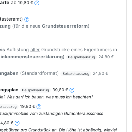
arte
ab
19,80 €
tasteramt)
tzung
(für die neue
Grundsteuerreform
)
is
Auflistung
aller
Grundstücke eines Eigentümers in
Einkommensteuererklärung
)
24,80 €
Beispielsauszug
rangaben
(Standardformat)
24,80 €
Beispielsauszug
ungsplan
39,80 €
Beispielsauszug
ie? Was darf ich bauen, was muss ich beachten?
19,80 €
ielsauszug
dstück/Immobilie vom zuständigen Gutachterausschuss
24,80 €
tsgebühren pro Grundstück an. Die Höhe ist abhängig, wieviel