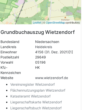
Leaflet
| ©
OpenStreetMap
contributors
Grundbuchauszug
Wietzendorf
Bundesland
Niedersachsen
Landkreis
Heidekreis
Einwohner
4156 (31. Dez. 2021)[1]
Postleitzahl
29649
Vorwahl
05196
Kfz-
HK
Kennzeichen
Website
www.wietzendorf.de
Vereinsregister Wietzendorf
Flächennutzungsplan Wietzendorf
Katasteramt Wietzendorf
Liegenschaftskarte Wietzendorf
Liegenschaftsbuch Wietzendorf