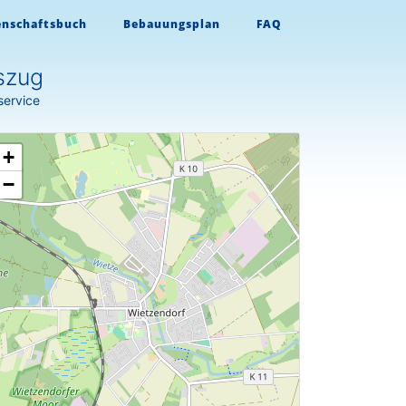
enschaftsbuch
Bebauungsplan
FAQ
szug
service
+
−