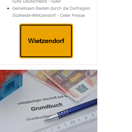
IQAir Deutschland - IQAir
Gemeinsam Radeln durch die Dorfregion
Südheide-Wietzendorf - Celler Presse