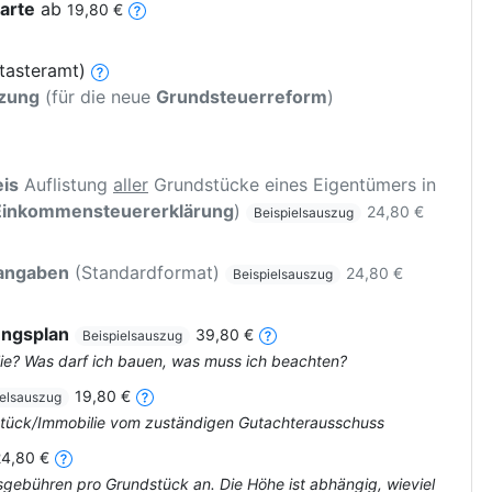
arte
ab
19,80 €
tasteramt)
tzung
(für die neue
Grundsteuerreform
)
is
Auflistung
aller
Grundstücke eines Eigentümers in
Einkommensteuererklärung
)
24,80 €
Beispielsauszug
rangaben
(Standardformat)
24,80 €
Beispielsauszug
ungsplan
39,80 €
Beispielsauszug
ie? Was darf ich bauen, was muss ich beachten?
19,80 €
ielsauszug
dstück/Immobilie vom zuständigen Gutachterausschuss
24,80 €
tsgebühren pro Grundstück an. Die Höhe ist abhängig, wieviel