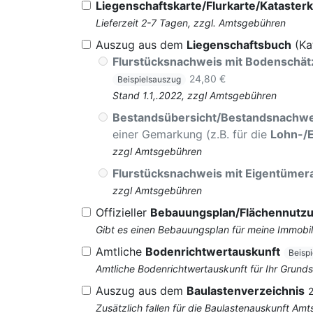
Liegenschaftskarte/Flurkarte/Katasterk
Lieferzeit 2-7 Tagen, zzgl. Amtsgebühren
Auszug aus dem
Liegenschaftsbuch
(Ka
Flurstücksnachweis mit Bodenschä
24,80 €
Beispielsauszug
Stand 1.1,.2022, zzgl Amtsgebühren
Bestandsübersicht/Bestandsnachwe
einer Gemarkung (z.B. für die
Lohn-/
zzgl Amtsgebühren
Flurstücksnachweis mit Eigentüme
zzgl Amtsgebühren
Offizieller
Bebauungsplan/Flächennutz
Gibt es einen Bebauungsplan für meine Immobil
Amtliche
Bodenrichtwertauskunft
Beisp
Amtliche Bodenrichtwertauskunft für Ihr Grun
Auszug aus dem
Baulastenverzeichnis
Zusätzlich fallen für die Baulastenauskunft Am