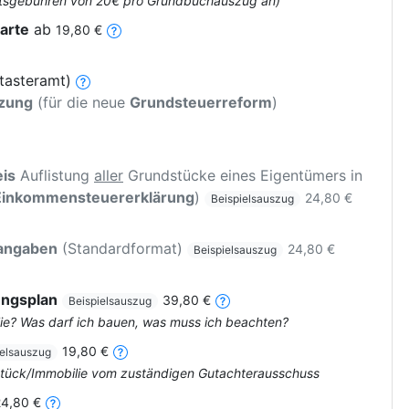
 Amtsgebühren von 20€ pro Grundbuchauszug an)
arte
ab
19,80 €
tasteramt)
tzung
(für die neue
Grundsteuerreform
)
is
Auflistung
aller
Grundstücke eines Eigentümers in
Einkommensteuererklärung
)
24,80 €
Beispielsauszug
rangaben
(Standardformat)
24,80 €
Beispielsauszug
ungsplan
39,80 €
Beispielsauszug
ie? Was darf ich bauen, was muss ich beachten?
19,80 €
ielsauszug
dstück/Immobilie vom zuständigen Gutachterausschuss
24,80 €