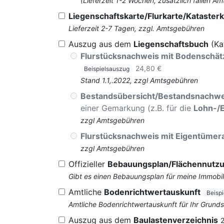
(Lieferzeit 1-2 Wochen, zusätzlich fallen
Liegenschaftskarte/Flurkarte/Katasterk
Lieferzeit 2-7 Tagen, zzgl. Amtsgebühren
Auszug aus dem
Liegenschaftsbuch
(Ka
Flurstücksnachweis mit Bodenschä
24,80 €
Beispielsauszug
Stand 1.1,.2022, zzgl Amtsgebühren
Bestandsübersicht/Bestandsnachwe
einer Gemarkung (z.B. für die
Lohn-/
zzgl Amtsgebühren
Flurstücksnachweis mit Eigentüme
zzgl Amtsgebühren
Offizieller
Bebauungsplan/Flächennutz
Gibt es einen Bebauungsplan für meine Immobil
Amtliche
Bodenrichtwertauskunft
Beisp
Amtliche Bodenrichtwertauskunft für Ihr Grun
Auszug aus dem
Baulastenverzeichnis