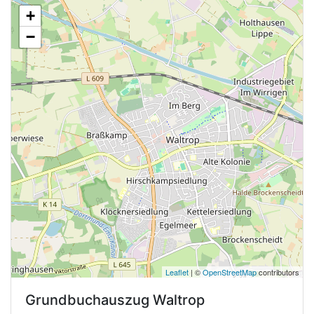
+
−
Leaflet
| ©
OpenStreetMap
contributors
Grundbuchauszug
Waltrop