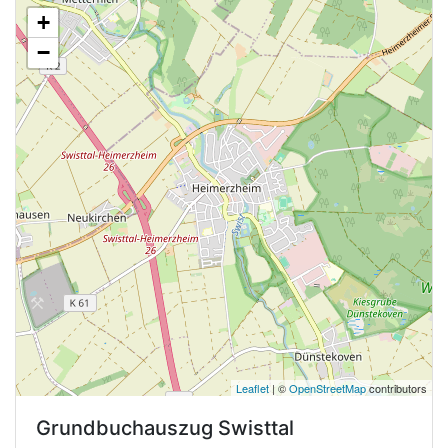
+
−
Leaflet
| ©
OpenStreetMap
contributors
Grundbuchauszug
Swisttal