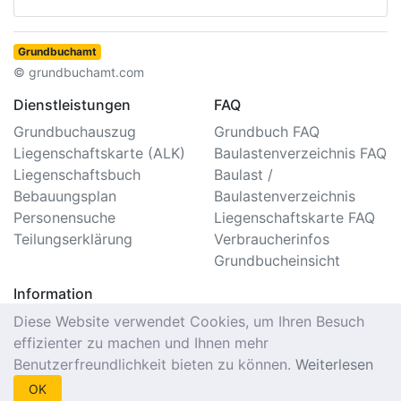
Grundbuchamt
© grundbuchamt.com
Dienstleistungen
FAQ
Grundbuchauszug
Grundbuch FAQ
Liegenschaftskarte (ALK)
Baulastenverzeichnis FAQ
Liegenschaftsbuch
Baulast /
Bebauungsplan
Baulastenverzeichnis
Personensuche
Liegenschaftskarte FAQ
Teilungserklärung
Verbraucherinfos
Grundbucheinsicht
Information
Impressum/Kontakt
Diese Website verwendet Cookies, um Ihren Besuch
Datenschutzerklärung
effizienter zu machen und Ihnen mehr
Nutzungsbedingungen
Benutzerfreundlichkeit bieten zu können.
Weiterlesen
Seitenverzeichnis
OK