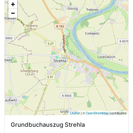
+
−
Leaflet
| ©
OpenStreetMap
contributors
Grundbuchauszug
Strehla