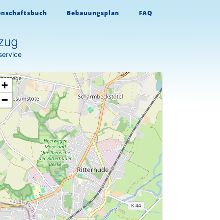
enschaftsbuch
Bebauungsplan
FAQ
zug
service
+
−