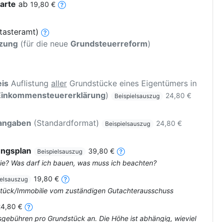
arte
ab
19,80 €
tasteramt)
tzung
(für die neue
Grundsteuerreform
)
is
Auflistung
aller
Grundstücke eines Eigentümers in
Einkommensteuererklärung
)
24,80 €
Beispielsauszug
rangaben
(Standardformat)
24,80 €
Beispielsauszug
ungsplan
39,80 €
Beispielsauszug
ie? Was darf ich bauen, was muss ich beachten?
19,80 €
ielsauszug
dstück/Immobilie vom zuständigen Gutachterausschuss
24,80 €
tsgebühren pro Grundstück an. Die Höhe ist abhängig, wieviel