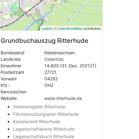
Leaflet
| ©
OpenStreetMap
contributors
Grundbuchauszug
Ritterhude
Bundesland
Niedersachsen
Landkreis
Osterholz
Einwohner
14.800 (31. Dez. 2021)[1]
Postleitzahl
27721
Vorwahl
04292
Kfz-
OHZ
Kennzeichen
Website
www.ritterhude.de
Vereinsregister Ritterhude
Flächennutzungsplan Ritterhude
Katasteramt Ritterhude
Liegenschaftskarte Ritterhude
Liegenschaftsbuch Ritterhude