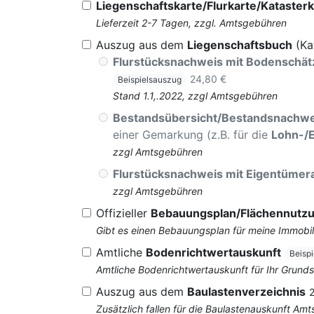
Liegenschaftskarte/Flurkarte/Katasterk
Lieferzeit 2-7 Tagen, zzgl. Amtsgebühren
Auszug aus dem
Liegenschaftsbuch
(Ka
Flurstücksnachweis mit Bodenschä
24,80 €
Beispielsauszug
Stand 1.1,.2022, zzgl Amtsgebühren
Bestandsübersicht/Bestandsnachwe
einer Gemarkung (z.B. für die
Lohn-/
zzgl Amtsgebühren
Flurstücksnachweis mit Eigentüme
zzgl Amtsgebühren
Offizieller
Bebauungsplan/Flächennutz
Gibt es einen Bebauungsplan für meine Immobil
Amtliche
Bodenrichtwertauskunft
Beisp
Amtliche Bodenrichtwertauskunft für Ihr Grun
Auszug aus dem
Baulastenverzeichnis
Zusätzlich fallen für die Baulastenauskunft Am