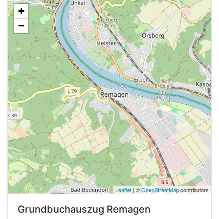
+
−
Leaflet
| ©
OpenStreetMap
contributors
Grundbuchauszug
Remagen