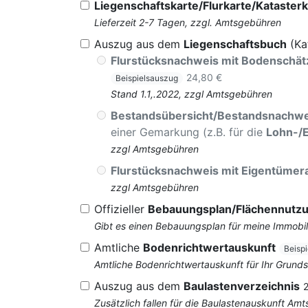
Liegenschaftskarte/Flurkarte/Katasterk
Lieferzeit 2-7 Tagen, zzgl. Amtsgebühren
Auszug aus dem
Liegenschaftsbuch
(Ka
Flurstücksnachweis mit Bodenschä
24,80 €
Beispielsauszug
Stand 1.1,.2022, zzgl Amtsgebühren
Bestandsübersicht/Bestandsnachwe
einer Gemarkung (z.B. für die
Lohn-/
zzgl Amtsgebühren
Flurstücksnachweis mit Eigentüme
zzgl Amtsgebühren
Offizieller
Bebauungsplan/Flächennutz
Gibt es einen Bebauungsplan für meine Immobil
Amtliche
Bodenrichtwertauskunft
Beisp
Amtliche Bodenrichtwertauskunft für Ihr Grun
Auszug aus dem
Baulastenverzeichnis
Zusätzlich fallen für die Baulastenauskunft Am