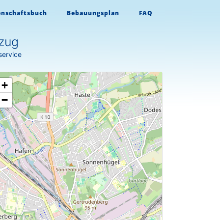
enschaftsbuch
Bebauungsplan
FAQ
zug
service
+
−