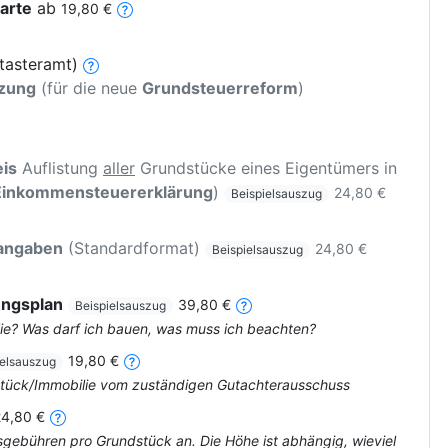
arte
ab
19,80 €
tasteramt)
tzung
(für die neue
Grundsteuerreform
)
is
Auflistung
aller
Grundstücke eines Eigentümers in
Einkommensteuererklärung
)
24,80 €
Beispielsauszug
rangaben
(Standardformat)
24,80 €
Beispielsauszug
ungsplan
39,80 €
Beispielsauszug
ie? Was darf ich bauen, was muss ich beachten?
19,80 €
ielsauszug
dstück/Immobilie vom zuständigen Gutachterausschuss
24,80 €
tsgebühren pro Grundstück an. Die Höhe ist abhängig, wieviel