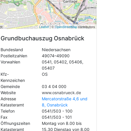
Leaflet
| ©
OpenStreetMap
contributors
Grundbuchauszug
Osnabrück
Bundesland
Niedersachsen
Postleitzahlen
49074–49090
Vorwahlen
0541, 05402, 05406,
05407
Kfz-
OS
Kennzeichen
Gemeinde
03 4 04 000
Website
www.osnabrueck.de
Adresse
Mercatorstraße 4,6 und
Katasteramt
8, Osnabrück
Telefon
0541/503 - 100
Fax
0541/503 - 101
Öffnungszeiten
Montag von 8.00 bis
Katasteramt
15.30 Dienstag von 8.00