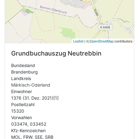
Leaflet
| ©
OpenStreetMap
contributors
Grundbuchauszug
Neutrebbin
Bundesland
Brandenburg
Landkreis
Märkisch-Oderland
Einwohner
1376 (31. Dez. 2021)[1]
Postleitzahl
15320
Vorwahlen
033474, 033452
Kfz-Kennzeichen
MOL, FRW, SEE, SRB