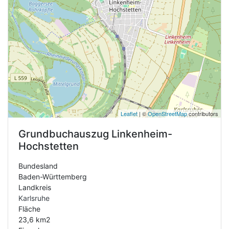
Leaflet
| ©
OpenStreetMap
contributors
Grundbuchauszug
Linkenheim-
Hochstetten
Bundesland
Baden-Württemberg
Landkreis
Karlsruhe
Fläche
23,6 km2