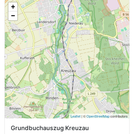
+
−
Leaflet
| ©
OpenStreetMap
contributors
Grundbuchauszug
Kreuzau