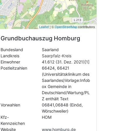
Leaflet
| ©
OpenStreetMap
contributors
Grundbuchauszug
Homburg
Bundesland
Saarland
Landkreis
Saarpfalz-Kreis
Einwohner
41.612 (31. Dez. 2021)[1]
Postleitzahlen
66424, 66421
(Universitätsklinikum des
Saarlandes)Vorlage:Infob
ox Gemeinde in
Deutschland/Wartung/PL
Z enthält Text
Vorwahlen
06841,06848 (Einöd,
Wörschweiler)
Kfz-
HOM
Kennzeichen
Website
www.homburg.de