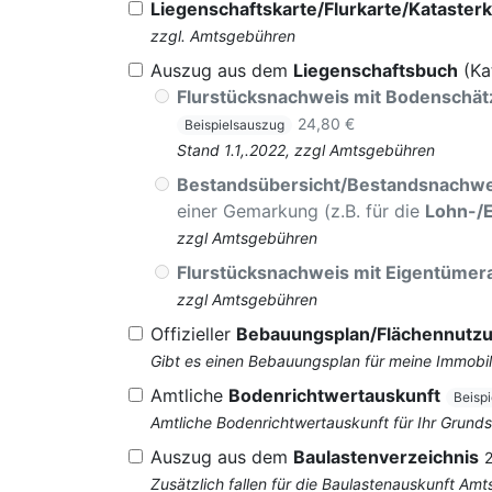
Liegenschaftskarte/Flurkarte/Katasterk
zzgl. Amtsgebühren
Auszug aus dem
Liegenschaftsbuch
(Ka
Flurstücksnachweis mit Bodenschä
24,80 €
Beispielsauszug
Stand 1.1,.2022, zzgl Amtsgebühren
Bestandsübersicht/Bestandsnachwe
einer Gemarkung (z.B. für die
Lohn-/
zzgl Amtsgebühren
Flurstücksnachweis mit Eigentüme
zzgl Amtsgebühren
Offizieller
Bebauungsplan/Flächennutz
Gibt es einen Bebauungsplan für meine Immobil
Amtliche
Bodenrichtwertauskunft
Beisp
Amtliche Bodenrichtwertauskunft für Ihr Grun
Auszug aus dem
Baulastenverzeichnis
Zusätzlich fallen für die Baulastenauskunft Am