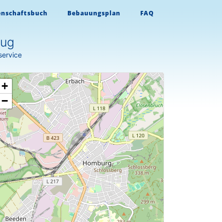
enschaftsbuch
Bebauungsplan
FAQ
zug
service
+
−