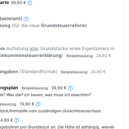
arte
39,80 €
tasteramt)
tzung
(für die neue
Grundsteuerreform
)
is
Auflistung
aller
Grundstücke eines Eigentümers in
Einkommensteuererklärung
)
24,80 €
Beispielsauszug
rangaben
(Standardformat)
24,80 €
Beispielsauszug
ungsplan
39,80 €
Beispielsauszug
ie? Was darf ich bauen, was muss ich beachten?
19,80 €
ielsauszug
dstück/Immobilie vom zuständigen Gutachterausschuss
24,80 €
tsgebühren pro Grundstück an. Die Höhe ist abhängig, wieviel