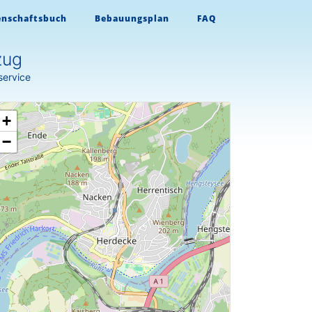
enschaftsbuch
Bebauungsplan
FAQ
zug
service
+
−