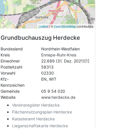
Leaflet
| ©
OpenStreetMap
contributors
Grundbuchauszug
Herdecke
Bundesland
Nordrhein-Westfalen
Kreis
Ennepe-Ruhr-Kreis
Einwohner
22.689 (31. Dez. 2021)[1]
Postleitzahl
58313
Vorwahl
02330
Kfz-
EN, WIT
Kennzeichen
Gemeinde
05 9 54 020
Website
www.herdecke.de
Vereinsregister Herdecke
Flächennutzungsplan Herdecke
Katasteramt Herdecke
Liegenschaftskarte Herdecke