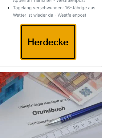
Appell an Tierhalter - Westfalenpost
Tagelang verschwunden: 16-Jährige aus
Wetter ist wieder da - Westfalenpost