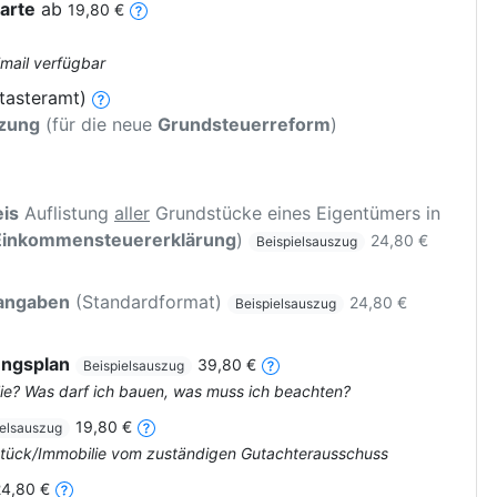
arte
ab
19,80 €
Email verfügbar
tasteramt)
tzung
(für die neue
Grundsteuerreform
)
is
Auflistung
aller
Grundstücke eines Eigentümers in
Einkommensteuererklärung
)
24,80 €
Beispielsauszug
rangaben
(Standardformat)
24,80 €
Beispielsauszug
ungsplan
39,80 €
Beispielsauszug
ie? Was darf ich bauen, was muss ich beachten?
19,80 €
ielsauszug
dstück/Immobilie vom zuständigen Gutachterausschuss
24,80 €