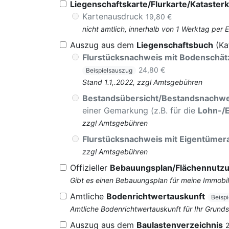
Liegenschaftskarte/Flurkarte/Katasterk
Kartenausdruck
19,80 €
nicht amtlich, innerhalb von 1 Werktag per 
Auszug aus dem
Liegenschaftsbuch
(Ka
Flurstücksnachweis mit Bodenschä
24,80 €
Beispielsauszug
Stand 1.1,.2022, zzgl Amtsgebühren
Bestandsübersicht/Bestandsnachwe
einer Gemarkung (z.B. für die
Lohn-/
zzgl Amtsgebühren
Flurstücksnachweis mit Eigentüme
zzgl Amtsgebühren
Offizieller
Bebauungsplan/Flächennutz
Gibt es einen Bebauungsplan für meine Immobil
Amtliche
Bodenrichtwertauskunft
Beisp
Amtliche Bodenrichtwertauskunft für Ihr Grun
Auszug aus dem
Baulastenverzeichnis