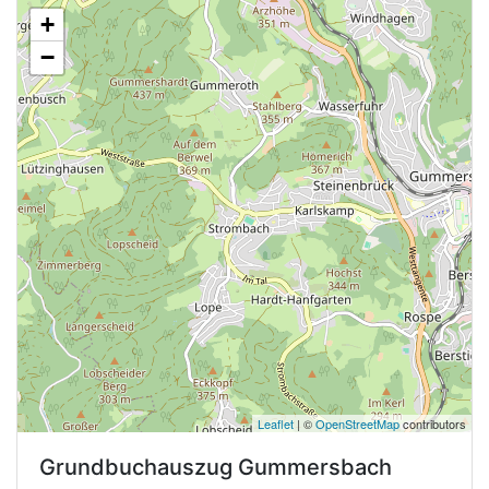
+
−
Leaflet
| ©
OpenStreetMap
contributors
Grundbuchauszug
Gummersbach