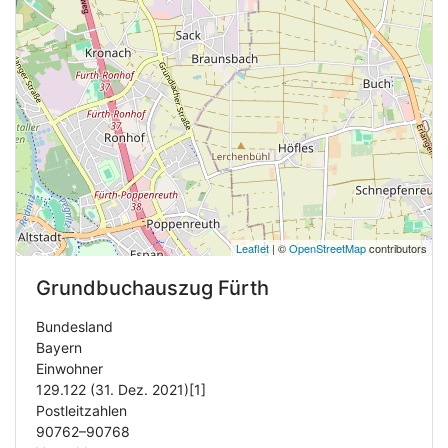
Leaflet
| ©
OpenStreetMap
contributors
Grundbuchauszug
Fürth
Bundesland
Bayern
Einwohner
129.122 (31. Dez. 2021)[1]
Postleitzahlen
90762–90768