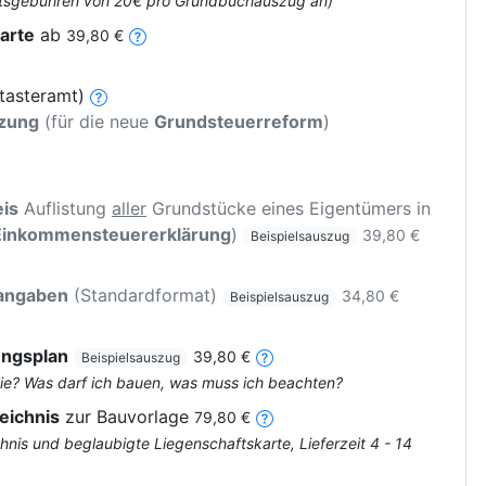
 Amtsgebühren von 20€ pro Grundbuchauszug an)
arte
ab
39,80 €
tasteramt)
tzung
(für die neue
Grundsteuerreform
)
is
Auflistung
aller
Grundstücke eines Eigentümers in
Einkommensteuererklärung
)
39,80 €
Beispielsauszug
rangaben
(Standardformat)
34,80 €
Beispielsauszug
ungsplan
39,80 €
Beispielsauszug
ie? Was darf ich bauen, was muss ich beachten?
eichnis
zur Bauvorlage
79,80 €
nis und beglaubigte Liegenschaftskarte, Lieferzeit 4 - 14