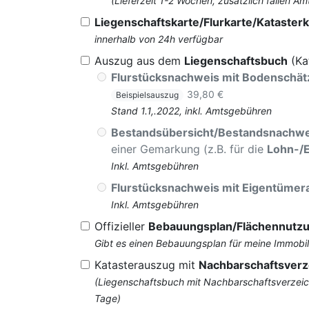
(Lieferzeit 1-2 Wochen, zusätzlich fallen
Liegenschaftskarte/Flurkarte/Katasterk
innerhalb von 24h verfügbar
Auszug aus dem
Liegenschaftsbuch
(Ka
Flurstücksnachweis mit Bodenschä
39,80 €
Beispielsauszug
Stand 1.1,.2022, inkl. Amtsgebühren
Bestandsübersicht/Bestandsnachwe
einer Gemarkung (z.B. für die
Lohn-/
Inkl. Amtsgebühren
Flurstücksnachweis mit Eigentüme
Inkl. Amtsgebühren
Offizieller
Bebauungsplan/Flächennutz
Gibt es einen Bebauungsplan für meine Immobil
Katasterauszug mit
Nachbarschaftsverz
(Liegenschaftsbuch mit Nachbarschaftsverzeich
Tage)