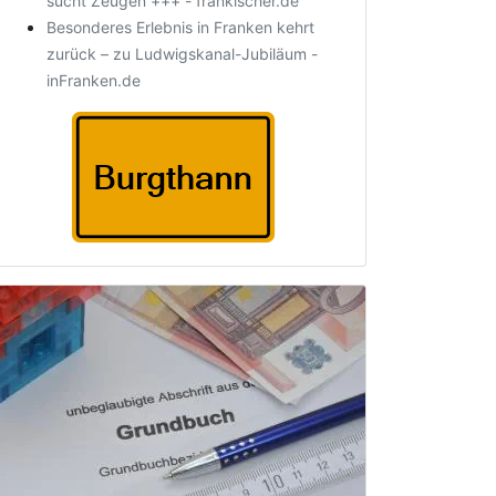
sucht Zeugen +++ - fränkischer.de
Besonderes Erlebnis in Franken kehrt
zurück – zu Ludwigskanal-Jubiläum -
inFranken.de