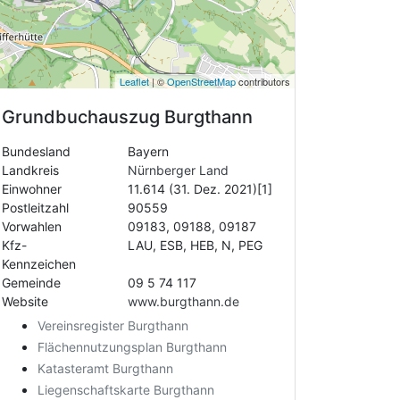
Leaflet
| ©
OpenStreetMap
contributors
Grundbuchauszug
Burgthann
Bundesland
Bayern
Landkreis
Nürnberger Land
Einwohner
11.614 (31. Dez. 2021)[1]
Postleitzahl
90559
Vorwahlen
09183, 09188, 09187
Kfz-
LAU, ESB, HEB, N, PEG
Kennzeichen
Gemeinde
09 5 74 117
Website
www.burgthann.de
Vereinsregister Burgthann
Flächennutzungsplan Burgthann
Katasteramt Burgthann
Liegenschaftskarte Burgthann