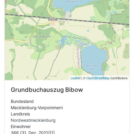
Leaflet
| ©
OpenStreetMap
contributors
Grundbuchauszug
Bibow
Bundesland
Mecklenburg-Vorpommern
Landkreis
Nordwestmecklenburg
Einwohner
366 (31. Dez. 2021)[1]