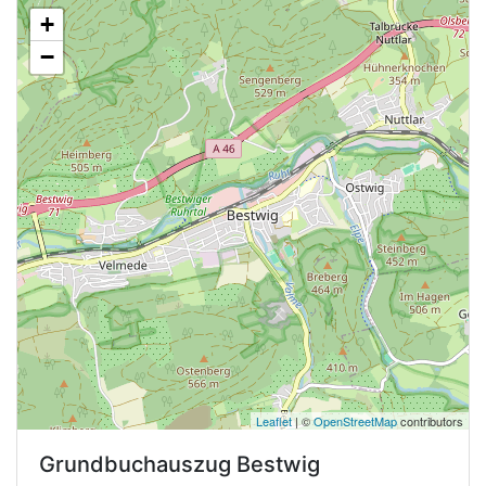
+
−
Leaflet
| ©
OpenStreetMap
contributors
Grundbuchauszug
Bestwig