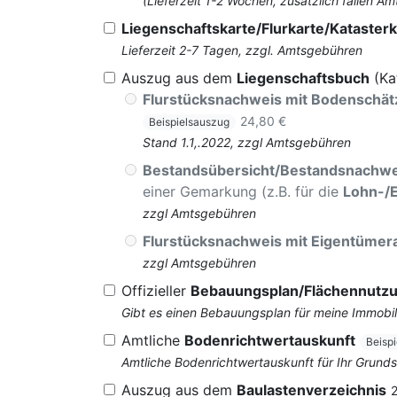
(Lieferzeit 1-2 Wochen, zusätzlich fallen
Liegenschaftskarte/Flurkarte/Katasterk
Lieferzeit 2-7 Tagen, zzgl. Amtsgebühren
Auszug aus dem
Liegenschaftsbuch
(Ka
Flurstücksnachweis mit Bodenschä
24,80 €
Beispielsauszug
Stand 1.1,.2022, zzgl Amtsgebühren
Bestandsübersicht/Bestandsnachwe
einer Gemarkung (z.B. für die
Lohn-/
zzgl Amtsgebühren
Flurstücksnachweis mit Eigentüme
zzgl Amtsgebühren
Offizieller
Bebauungsplan/Flächennutz
Gibt es einen Bebauungsplan für meine Immobil
Amtliche
Bodenrichtwertauskunft
Beisp
Amtliche Bodenrichtwertauskunft für Ihr Grun
Auszug aus dem
Baulastenverzeichnis