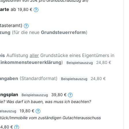
 Amtsgebühren von 20€ pro Grundbuchauszug an)
arte
ab
19,80 €
tasteramt)
tzung
(für die neue
Grundsteuerreform
)
is
Auflistung
aller
Grundstücke eines Eigentümers in
Einkommensteuererklärung
)
24,80 €
Beispielsauszug
rangaben
(Standardformat)
24,80 €
Beispielsauszug
ungsplan
39,80 €
Beispielsauszug
ie? Was darf ich bauen, was muss ich beachten?
19,80 €
ielsauszug
dstück/Immobilie vom zuständigen Gutachterausschuss
24,80 €