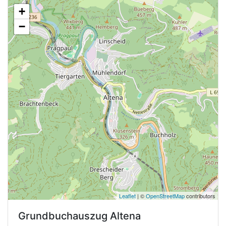
+
−
Leaflet
| ©
OpenStreetMap
contributors
Grundbuchauszug
Altena