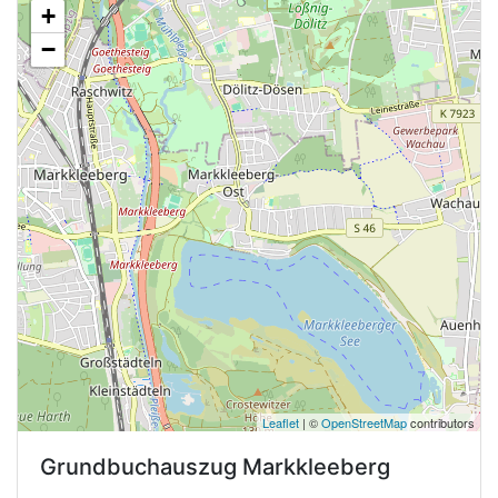
+
−
Leaflet
| ©
OpenStreetMap
contributors
Grundbuchauszug
Markkleeberg