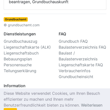
beantragen, Grundbuchauskunft
Grundbuchamt
© grundbuchamt.com
Dienstleistungen
FAQ
Grundbuchauszug
Grundbuch FAQ
Liegenschaftskarte (ALK)
Baulastenverzeichnis FAQ
Liegenschaftsbuch
Baulast /
Bebauungsplan
Baulastenverzeichnis
Personensuche
Liegenschaftskarte FAQ
Teilungserklärung
Verbraucherinfos
Grundbucheinsicht
Information
Impressum/Kontakt
Diese Website verwendet Cookies, um Ihren Besuch
Datenschutzerklärung
effizienter zu machen und Ihnen mehr
Nutzungsbedingungen
Benutzerfreundlichkeit bieten zu können.
Weiterlesen