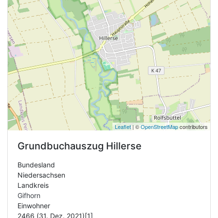
Leaflet
| ©
OpenStreetMap
contributors
Grundbuchauszug
Hillerse
Bundesland
Niedersachsen
Landkreis
Gifhorn
Einwohner
2466 (31. Dez. 2021)[1]