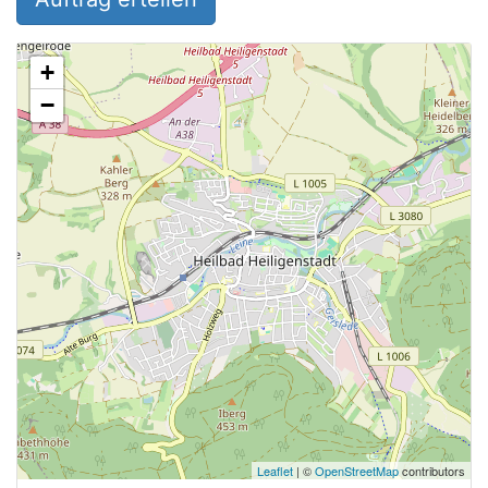
+
−
Leaflet
| ©
OpenStreetMap
contributors